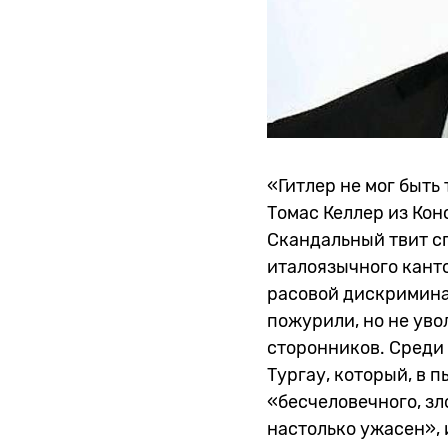
«Гитлер не мог быть
Томас Келлер из Ко
Скандальный твит с
италоязычного канто
расовой дискримина
пожурили, но не уво
сторонников. Среди
Тургау, который, в п
«бесчеловечного, зл
настолько ужасен»,