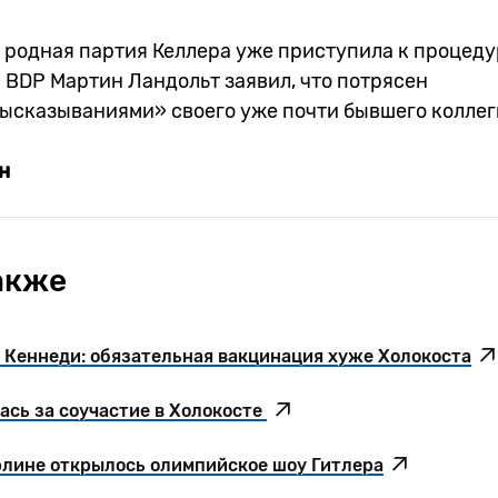
, родная партия Келлера уже приступила к процеду
 BDP Мартин Ландольт заявил, что потрясен
ысказываниями» своего уже почти бывшего колл
н
акже
Кеннеди: обязательная вакцинация хуже Холокоста
ась за соучастие в Холокосте
ерлине открылось олимпийское шоу Гитлера