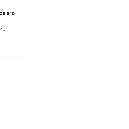
ре его
еги…