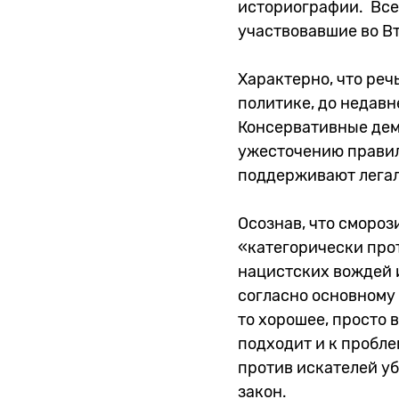
историографии. Все 
участвовавшие во В
Характерно, что реч
политике, до недавн
Консервативные дем
ужесточению правил
поддерживают легал
Осознав, что сморози
«категорически прот
нацистских вождей и
согласно основному 
то хорошее, просто 
подходит и к пробл
против искателей у
закон.