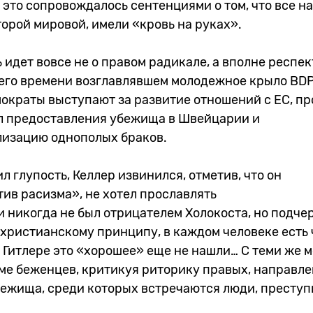
это сопровождалось сентенциями о том, что все н
торой мировой, имели «кровь на руках».
ь идет вовсе не о правом радикале, а вполне респе
его времени возглавлявшем молодежное крыло BDP 
ократы выступают за развитие отношений с ЕС, пр
 предоставления убежища в Швейцарии и
изацию однополых браков.
л глупость, Келлер извинился, отметив, что он
ив расизма», не хотел прославлять
 никогда не был отрицателем Холокоста, но подчер
христианскому принципу, в каждом человеке есть 
в Гитлере это «хорошее» еще не нашли… С теми же 
еме беженцев, критикуя риторику правых, направл
бежища, среди которых встречаются люди, престу