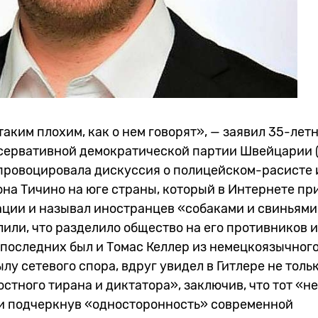
 таким плохим, как о нем говорят», — заявил 35-лет
нсервативной демократической партии Швейцарии 
провоцировала дискуссия о полицейском-расисте 
на Тичино на юге страны, который в Интернете пр
ции и называл иностранцев «собаками и свиньями
лили, что разделило общество на его противников и
 последних был и Томас Келлер из немецкоязычног
ылу сетевого спора, вдруг увидел в Гитлере не толь
остного тирана и диктатора», заключив, что тот «не
 и подчеркнув «односторонность» современной