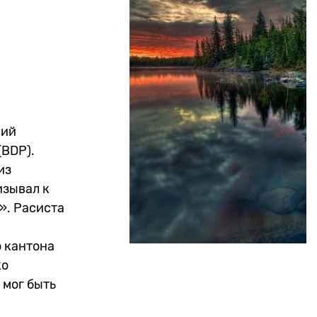
ний
(BDP).
из
изывал к
». Расиста
о кантона
ко
 мог быть