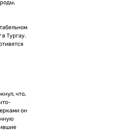
ароды,
ктабельном
в Тургау.
отивятся
кнул, что,
что-
мерками он
енную
пившие