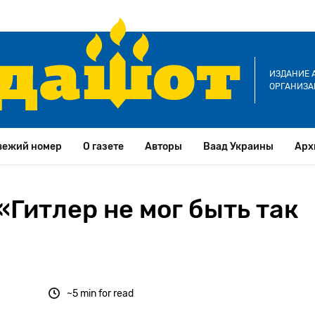
ИЗДАНИЕ 
ОРГАНИЗА
вежий номер
О газете
Авторы
Ваад Украины
Арх
Гитлер не мог быть так
~5 min for read