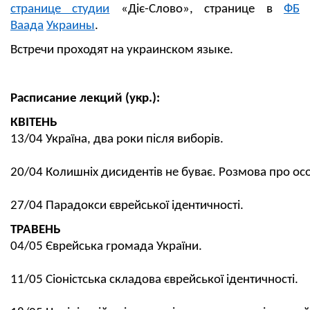
странице студии
«Діє-Слово», странице в
ФБ
Ваада
Украины
.
Встречи проходят на украинском языке.
Расписание лекций (укр.):
КВІТЕНЬ
13/04 Україна, два роки після виборів.
20/04 Колишніх дисидентів не буває. Розмова про ос
27/04 Парадокси єврейської ідентичності.
ТРАВЕНЬ
04/05 Єврейська громада України.
11/05 Сіоністська складова єврейської ідентичності.