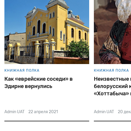
КНИЖНАЯ ПОЛКА
КНИЖНАЯ ПОЛКА
Как «еврейские соседи» в
Неизвестные 
Эдирне вернулись
белорусский к
«Хоттабыча» 
Петлюры
Admin UAT
22 апреля 2021
Admin UAT
20 дек