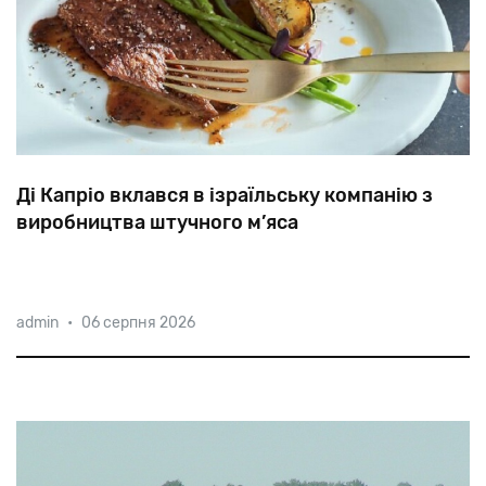
Ді Капріо вклався в ізраїльську компанію з
виробництва штучного м’яса
У
лютому
цього
року
Aleph
Farms
представила
admin
•
06 серпня 2026
перший
у
світі
стейк
рибай
на
основі
культивованих
клітин
та
тривимірній
біопечаті.