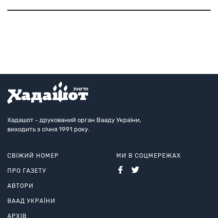
вміщується в дитячий рюкзачок, шолом з
навігаційною системою, який дозволяє хірургу
бачити пацієнта «наскрізь», розкла
Хадашот - друкований орган Вааду України,
виходить з січня 1991 року.
СВІЖИЙ НОМЕР
МИ В СОЦМЕРЕЖАХ
ПРО ГАЗЕТУ
АВТОРИ
ВААД УКРАЇНИ
АРХІВ