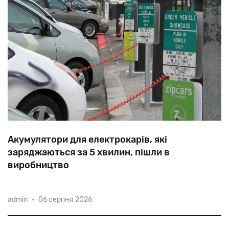
Акумулятори для електрокарів, які
заряджаються за 5 хвилин, пішли в
виробництво
Ноу-хау представила ізраїльська компанія StoreDot,
admin
•
06 серпня 2026
один із засновників якої — репатріант з Пермі, батько
«флешки», професор Семен Ліцин. Днями батареї,
що заряджаються за 5 хвилин, почали вироблятися в