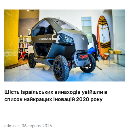
промислових масшта
Шість ізраїльських винаходів увійшли в
список найкращих іновацій 2020 року
Серед найкращих винаходів були відмічені перші в
admin
•
06 серпня 2026
світі роботизованні вулики, складане автокрісло, яке