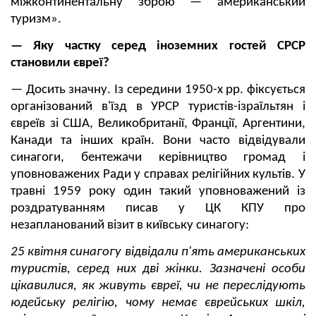
міжконтинентальну зброю — американський
туризм».
— Яку частку серед іноземних гостей СРСР
становили євреї?
— Досить значну. Із середини 1950-х рр. фіксується
організований в'їзд в УРСР туристів-ізраїльтян і
євреїв зі США, Великобританії, Франції, Аргентини,
Канади та інших країн. Вони часто відвідували
синагоги, бентежачи керівництво громад і
уповноважених Ради у справах релігійних культів. У
травні 1959 року один такий уповноважений із
роздратуванням писав у ЦК КПУ про
незапланований візит в київську синагогу:
25 квітня синагогу відвідали п'ять американських
туристів, серед них дві жінки. Зазначені особи
цікавилися, як живуть євреї, чи не переслідують
юдейську релігію, чому немає єврейських шкіл,