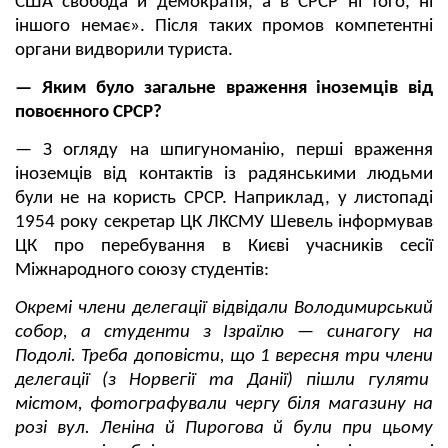
США свобода й демократія, а в СРСР ні того, ні
іншого немає». Після таких промов компетентні
органи видворили туриста.
— Яким було загальне враження іноземців від
повоєнного СРСР?
— З огляду на шпигуноманію, перші враження
іноземців від контактів із радянськими людьми
були не на користь СРСР. Наприклад, у листопаді
1954 року секретар ЦК ЛКСМУ Шевель інформував
ЦК про перебування в Києві учасників сесії
Міжнародного союзу студентів:
Окремі члени делегації відвідали Володимирський
собор, а студенти з Ізраїлю — синагогу на
Подолі. Треба доповісти, що 1 вересня три члени
делегації (з Норвегії та Данії) пішли гуляти
містом, фотографували чергу біля магазину на
розі вул. Леніна й Пирогова й були при цьому