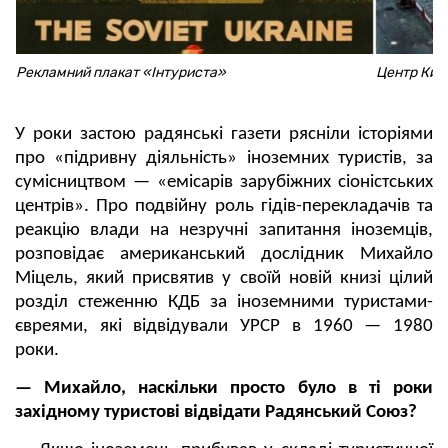
Рекламний плакат «Інтуриста»
Центр Киє
У роки застою радянські газети рясніли історіями
про «підривну діяльність» іноземних туристів, за
сумісництвом — «емісарів зарубіжних сіоністських
центрів». Про подвійну роль гідів-перекладачів та
реакцію влади на незручні запитання іноземців,
розповідає американський дослідник Михайло
Міцель, який присвятив у своїй новій книзі цілий
розділ стеженню КДБ за іноземними туристами-
євреями, які відвідували УРСР в 1960 — 1980
роки.
— Михайло, наскільки просто було в ті роки
західному туристові відвідати Радянський Союз?