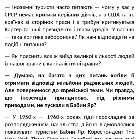
— Іноземні туристи часто питають — чому у вас у
СРСР немає критики керівних діячів, а в США та ін.
країнах зі сторінок преси і з трибун критикується
Картер та інші президенти і глави урядів. У вас що
— така критика заборонена? Як нам відповідати на
подібні питання?
— Як пояснити все ж виїзд великої кількості людей
із нашої країни в капіталістичні країни?
— Думаю, на багато з цих питань хотіли б
отримати відповіді мільйони радянських людей.
Але повернемося до єврейської теми. Чи правда,
що іноземців принципово, під різними
приводами, не пускали в Бабин Яр?
— У 1950-х — 1960-х роках гіди-перекладачі за
розпорядженням начальства дійсно відмовлялися
показувати туристам Бабин Яр. Кореспондент The