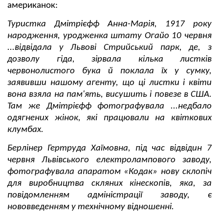
американок:
Туристка Дмітрієфф Анна-Марія, 1917 року
народження, уродженка штату Огайо 10 червня
...відвідала у Львові Стрийський парк, де, з
дозволу гіда, зірвала кілька листків
червонолистого бука й поклала їх у сумку,
заявивши нашому агенту, що ці листки і квіти
вона взяла на пам'ять, висушить і повезе в США.
Там же Дмітрієфф фотографувала ...недбало
одягнених жінок, які працювали на квіткових
клумбах.
Берлінер Гертруда Хаїмовна, під час відвідин 7
червня Львівського електролампового заводу,
фотографувала апаратом «Кодак» нову склопіч
для виробництва скляних кінескопів, яка, за
повідомленням адміністрації заводу, є
нововведенням у технічному відношенні.