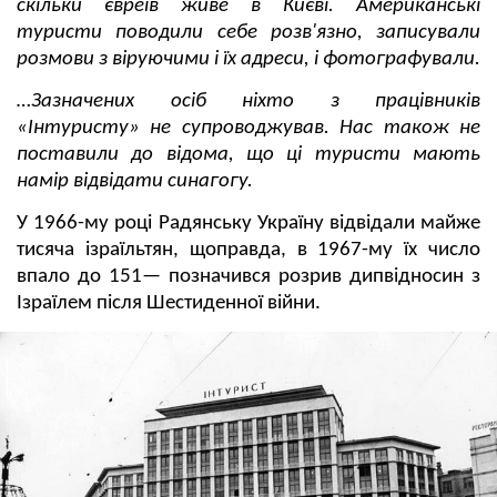
скільки євреїв живе в Києві. Американські
туристи поводили себе розв'язно, записували
розмови з віруючими і їх адреси, і фотографували.
…Зазначених осіб ніхто з працівників
«Інтуристу» не супроводжував. Нас також не
поставили до відома, що ці туристи мають
намір відвідати синагогу.
У 1966-му році Радянську Україну відвідали майже
тисяча ізраїльтян, щоправда, в 1967-му їх число
впало до 151— позначився розрив дипвідносин з
Ізраїлем після Шестиденної війни.