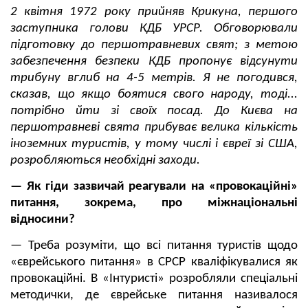
2 квітня 1972 року прийняв Крикуна, першого
заступника голови КДБ УРСР. Обговорювали
підготовку до першотравневих свят; з метою
забезпечення безпеки КДБ пропонує відсунути
трибуну вглиб на 4-5 метрів. Я не погодився,
сказав, що якщо боятися свого народу, тоді...
потрібно йти зі своїх посад. До Києва на
першотравневі свята прибуває велика кількість
іноземних туристів, у тому числі і євреї зі США,
розробляються необхідні заходи.
— Як гіди зазвичай реагували на «провокаційні»
питання, зокрема, про міжнаціональні
відносини?
— Треба розуміти, що всі питання туристів щодо
«єврейського питання» в СРСР кваліфікувалися як
провокаційні. В «Інтуристі» розробляли спеціальні
методички, де єврейське питання називалося