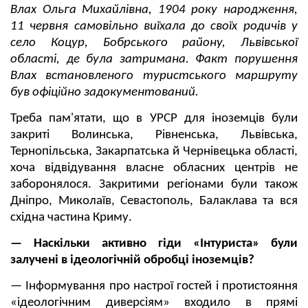
Влах Ольга Михайлівна, 1904 року народження,
11 червня самовільно виїхала до своїх родичів у
село Коцур, Бобрського району, Львівської
області, де була затримана. Факт порушення
Влах встановленого туристського маршруту
був офіційно задокументований.
Треба пам'ятати, що в УРСР для іноземців були
закриті Волинська, Рівненська, Львівська,
Тернопільська, Закарпатська й Чернівецька області,
хоча відвідування власне обласних центрів не
заборонялося. Закритими регіонами були також
Дніпро, Миколаїв, Севастополь, Балаклава та вся
східна частина Криму.
— Наскільки активно гіди «Інтуриста» були
залучені в ідеологічній обробці іноземців?
— Інформування про настрої гостей і протистояння
«ідеологічним диверсіям» входило в прямі