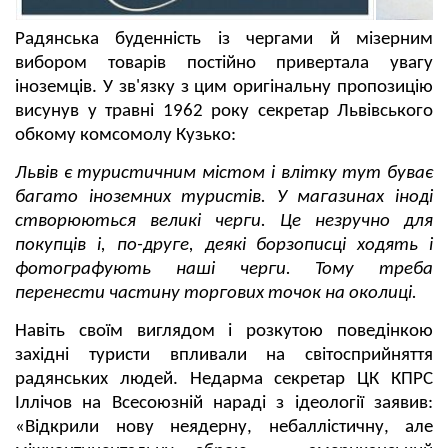
Радянська буденність із чергами й мізерним
вибором товарів постійно привертала увагу
іноземців. У зв'язку з цим оригінальну пропозицію
висунув у травні 1962 року секретар Львівського
обкому комсомолу Кузько:
Львів є туристичним містом і влітку тут буває
багато іноземних туристів. У магазинах іноді
створюються великі черги. Це незручно для
покупців і, по-друге, деякі борзописці ходять і
фотографують наші черги. Тому треба
перенести частину торгових точок на околиці.
Навіть своїм виглядом і розкутою поведінкою
західні туристи впливали на світосприйняття
радянських людей. Недарма секретар ЦК КПРС
Іллічов на Всесоюзній нараді з ідеології заявив:
«Відкрили нову неядерну, небаллістичну, але