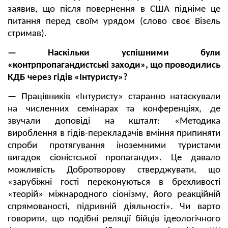
заявив, що після повернення в США підніме це
питання перед своїм урядом (слово своє Візель
стримав).
— Наскільки успішними були
«контрпропагандистські заходи», що проводились
КДБ через гідів «Інтуристу»?
— Працівників «Інтуристу» старанно натаскували
на численних семінарах та конференціях, де
звучали доповіді на кшталт: «Методика
вироблення в гідів-перекладачів вміння припиняти
спроби протягування іноземними туристами
вигадок сіоністської пропаганди». Це давало
можливість Добротворову стверджувати, що
«зарубіжні гості переконуються в брехливості
«теорій» міжнародного сіонізму, його реакційній
спрямованості, підривній діяльності». Чи варто
говорити, що подібні реляції бійців ідеологічного