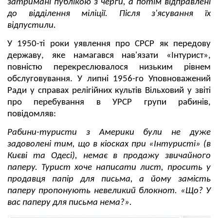
затримані публікою з черги, а потім відправлені
до відділення міліції. Після з'ясування їх
відпустили.
У 1950-ті роки уявлення про СРСР як передову
державу, яке намагався нав'язати «Інтурист»,
повністю перекреслювалося низьким рівнем
обслуговування. У липні 1956-го Уповноважений
Ради у справах релігійних культів Вільховий у звіті
про перебування в УРСР групи рабинів,
повідомляв:
Рабини-туристи з Америки були не дуже
задоволені тим, що в кіосках при «Інтуристі» (в
Києві та Одесі), немає в продажу звичайного
паперу. Турист хоче написати лист, просить у
продавця папір для письма, а йому замість
паперу пропонують невеликий блокнот. «Що? У
вас паперу для письма нема?».