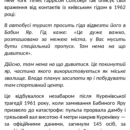
New York Times Гаррісон Солсбері так описує свої
враження від контактів із київським гідом в 1962
році:
В автобусі турист просить гіда відвезти його в
Бабин Яр. Гід каже: «Це дуже важко,
розташовано за межею міста, у Вас мусить
бути спеціальний пропуск. Там нема на що
дивитися».
Дійсно, там нема на що дивитися. Це покинутий
яр, частина якого використовується як міське
звалище. Влада планує засипати яр і побудувати
там спортивний центр.
Це відбувалося незабаром після Куренівської
трагедії 1961 року, коли замивання Бабиного Яру
призвело до катастрофи: пульпа прорвала дамбу і
грязьовий вал висотою 4 метри накрив Куренівку —
за офіційними даними, загинули 145 осіб, за