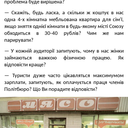
проблема буде вирішена?
— Скажіть, будь ласка, а скільки ж коштує в нас
одна 4-х кімнатна мебльована квартира для сім'ї,
якщо зняття однієї кімнати в будь-якому місті Союзу
обходиться в 30-40 рублів? Чим же нам
парирувати?
— У кожній аудиторії запитують, чому в нас жінки
займаються важкою фізичною працею. Як
відповісти краще?
— Туристи дуже часто цікавляться максимумом
зарплати, запитують, як оплачується праця членів
Політбюро? Що Ви порадите відповісти?