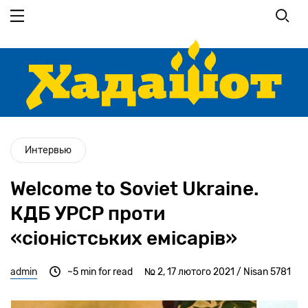
Перейти
до
основного
вмісту
Интервью
Welcome to Soviet Ukraine.
КДБ УРСР проти
«сіоністських емісарів»
admin
~5 min for read
№ 2, 17 лютого 2021 / Nisan 5781