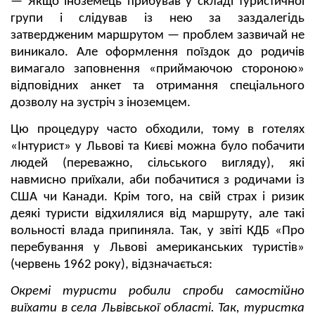
— Якщо іноземець прибував у складі туристичної
групи і слідував із нею за заздалегідь
затвердженим маршрутом — проблем зазвичай не
виникало. Але оформлення поїздок до родичів
вимагало заповнення «приймаючою стороною»
відповідних анкет та отримання спеціального
дозволу на зустріч з іноземцем.
Цю процедуру часто обходили, тому в готелях
«Інтурист» у Львові та Києві можна було побачити
людей (переважно, сільського вигляду), які
навмисно приїхали, аби побачитися з родичами із
США чи Канади. Крім того, на свій страх і ризик
деякі туристи відхилялися від маршруту, але такі
вольності влада припиняла. Так, у звіті КДБ «Про
перебування у Львові американських туристів»
(червень 1962 року), відзначається:
Окремі туристи робили спроби самостійно
виїхати в села Львівської області. Так, туристка