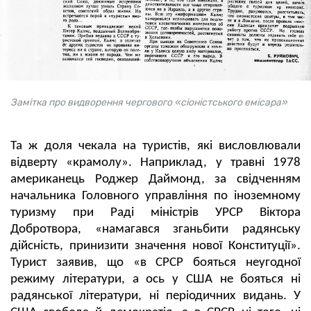
Замітка про видворення чергового «сіоністського емісара»
Та ж доля чекала на туристів, які висловлювали
відверту «крамолу». Наприклад, у травні 1978
американець Роджер Даймонд, за свідченням
начальника Головного управління по іноземному
туризму при Раді міністрів УРСР Віктора
Добротвора, «намагався зганьбити радянську
дійсність, принизити значення нової Конституції».
Турист заявив, що «в СРСР бояться неугодної
режиму літератури, а ось у США не бояться ні
радянської літератури, ні періодичних видань. У