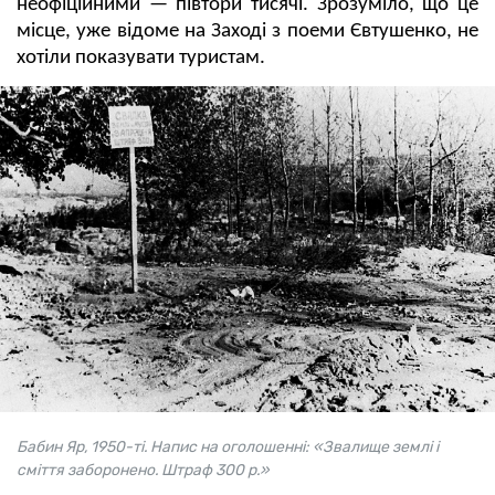
неофіційними — півтори тисячі. Зрозуміло, що це
місце, уже відоме на Заході з поеми Євтушенко, не
хотіли показувати туристам.
Бабин Яр, 1950-ті. Напис на оголошенні: «Звалище землі і
сміття заборонено. Штраф 300 р.»