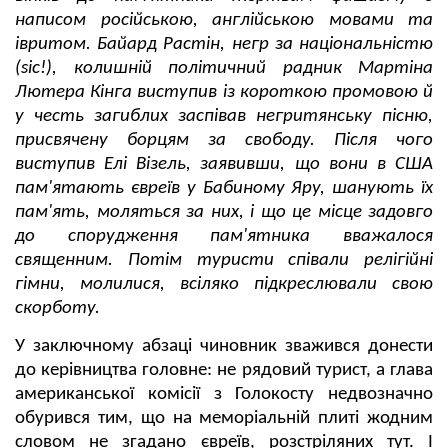
написом російською, англійською мовами та
івритом. Байард Растін, негр за національністю
(sic!), колишній політичний радник Мартіна
Лютера Кінга виступив із короткою промовою й
у честь загиблих заспівав негритянську пісню,
присвячену борцям за свободу. Після чого
виступив Елі Візель, заявивши, що вони в США
пам'ятають євреїв у Бабиному Яру, шанують їх
пам'ять, моляться за них, і що це місце задовго
до спорудження пам'ятника вважалося
священним. Потім туристи співали релігійні
гімни, молилися, всіляко підкреслювали свою
скорботу.
У заключному абзаці чиновник зважився донести
до керівництва головне: не рядовий турист, а глава
американської комісії з Голокосту недвозначно
обурився тим, що на меморіальній плиті жодним
словом не згадано євреїв, розстріляних тут. І