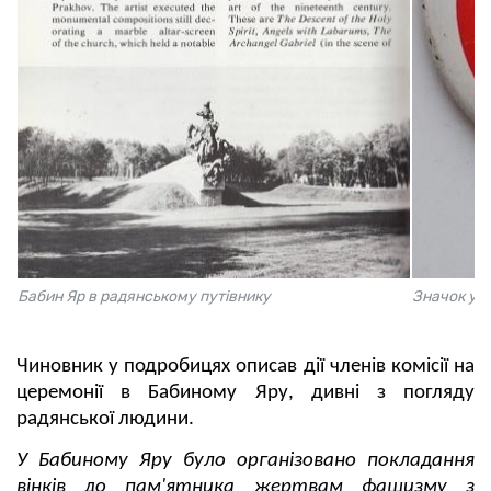
Бабин Яр в радянському путівнику
Значок уча
Чиновник у подробицях описав дії членів комісії на
церемонії в Бабиному Яру, дивні з погляду
радянської людини.
У Бабиному Яру було організовано покладання
вінків до пам'ятника жертвам фашизму з