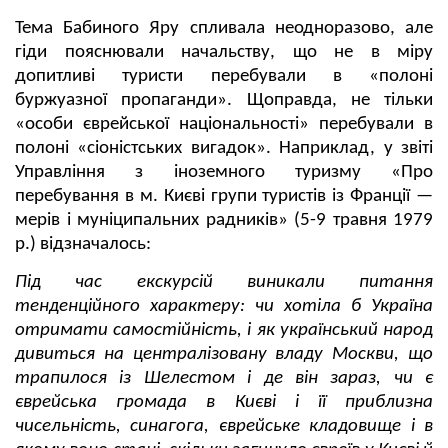
Тема Бабиного Яру спливала неодноразово, але
гіди пояснювали начальству, що не в міру
допитливі туристи перебували в «полоні
буржуазної пропаганди». Щоправда, не тільки
«особи єврейської національності» перебували в
полоні «сіоністських вигадок». Наприклад, у звіті
Управління з іноземного туризму «Про
перебування в м. Києві групи туристів із Франції —
мерів і муніципальних радників» (5-9 травня 1979
р.) відзначалось:
Під час екскурсій виникали питання
тенденційного характеру: чи хотіла б Україна
отримати самостійність, і як український народ
дивиться на централізовану владу Москви, що
трапилося із Шелестом і де він зараз, чи є
єврейська громада в Києві і її приблизна
чисельність, синагога, єврейське кладовище і в