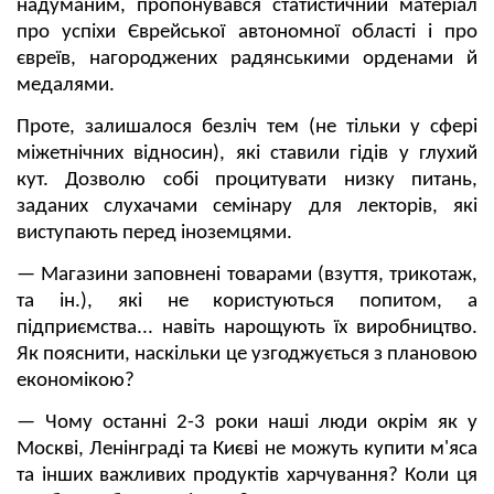
надуманим, пропонувався статистичний матеріал
про успіхи Єврейської автономної області і про
євреїв, нагороджених радянськими орденами й
медалями.
Проте, залишалося безліч тем (не тільки у сфері
міжетнічних відносин), які ставили гідів у глухий
кут. Дозволю собі процитувати низку питань,
заданих слухачами семінару для лекторів, які
виступають перед іноземцями.
— Магазини заповнені товарами (взуття, трикотаж,
та ін.), які не користуються попитом, а
підприємства... навіть нарощують їх виробництво.
Як пояснити, наскільки це узгоджується з плановою
економікою?
— Чому останні 2-3 роки наші люди окрім як у
Москві, Ленінграді та Києві не можуть купити м'яса
та інших важливих продуктів харчування? Коли ця