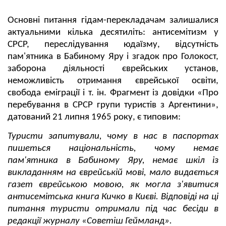
Основні питання гідам-перекладачам залишалися
актуальними кілька десятиліть: антисемітизм у
СРСР, переслідування юдаїзму, відсутність
пам'ятника в Бабиному Яру і згадок про Голокост,
заборона діяльності єврейських установ,
неможливість отримання єврейської освіти,
свобода еміграції і т. ін. Фрагмент із довідки «Про
перебування в СРСР групи туристів з Аргентини»,
датований 21 липня 1965 року, є типовим:
Туристи запитували, чому в нас в паспортах
пишеться національність, чому немає
пам'ятника в Бабиному Яру, немає шкіл із
викладанням на єврейській мові, мало видається
газет єврейською мовою, як могла з'явитися
антисемітська книга Кичко в Києві. Відповіді на ці
питання туристи отримали під час бесіди в
редакції журналу «Советіш Геймланд».