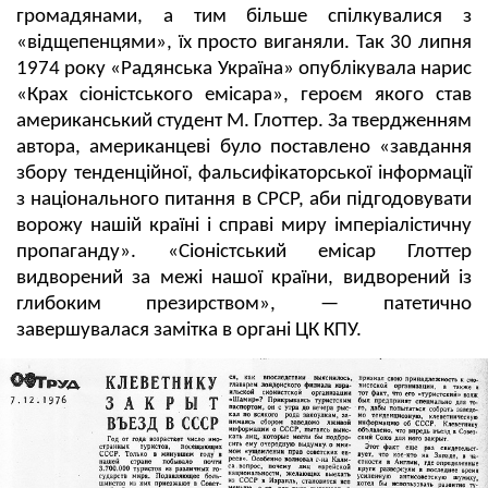
громадянами, а тим більше спілкувалися з
«відщепенцями», їх просто виганяли. Так 30 липня
1974 року «Радянська Україна» опублікувала нарис
«Крах сіоністського емісара», героєм якого став
американський студент М. Глоттер. За твердженням
автора, американцеві було поставлено ​​«завдання
збору тенденційної, фальсифікаторської інформації
з національного питання в СРСР, аби підгодовувати
ворожу нашій країні і справі миру імперіалістичну
пропаганду». «Сіоністський емісар Глоттер
видворений за межі нашої країни, видворений із
глибоким презирством», — патетично
завершувалася замітка в органі ЦК КПУ.