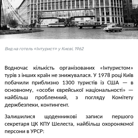
Вид на готель «Інтурист» у Києві, 1962
Водночас кількість організованих «Інтуристом»
турів з інших країн не знижувалася. У 1978 році Київ
побачили приблизно 1300 туристів із США — в
основному, «особи єврейської національності» —
найбільш проблемний, з погляду Комітету
держбезпеки, контингент.
Залишилися щоденникові записи першого
секретаря ЦК КПУ Шелеста, найбільш охороняємої
персони в УРСР: