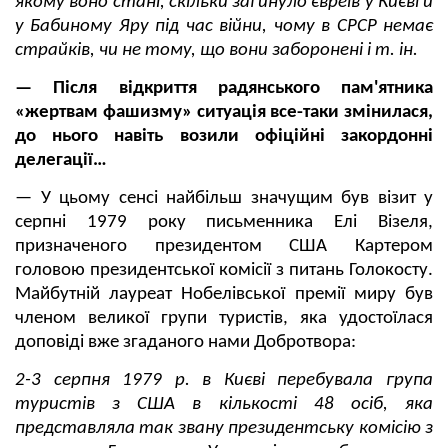
якому воно стані, скільки загинуло євреїв у Києві й
у Бабиному Яру під час війни, чому в СРСР немає
страйків, чи не тому, що вони заборонені і т. ін.
— Після відкриття радянського пам'ятника
«жертвам фашизму» ситуація все-таки змінилася,
до нього навіть возили офіційні закордонні
делегації…
— У цьому сенсі найбільш значущим був візит у
серпні 1979 року письменника Елі Візеля,
призначеного президентом США Картером
головою президентської комісії з питань Голокосту.
Майбутній лауреат Нобелівської премії миру був
членом великої групи туристів, яка удостоїлася
доповіді вже згаданого нами Добротвора:
2-3 серпня 1979 р. в Києві перебувала група
туристів з США в кількості 48 осіб, яка
представляла так звану президентську комісію з